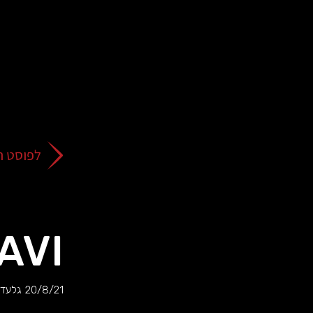
על
כפתור
הסגירה
או
בהמשך
השימוש
באתר
–
את/ה
לפוסט ה
מסכים/ה
לכך.
אפשר
לקרוא
עוד
AVI
מדיניות
ב
הפרטיות
.
20/8/21
גלעד 