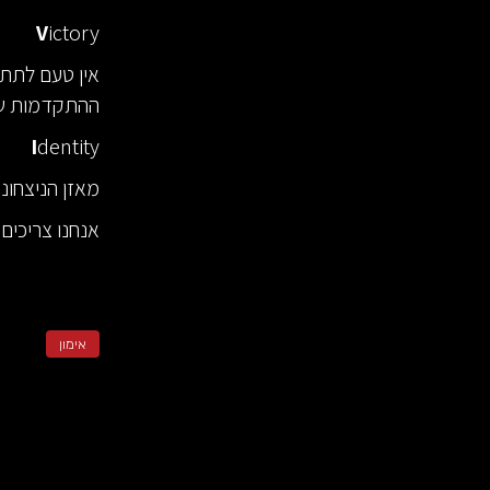
V
ictory
אין טעם לתת ל
ההתקדמות של
I
dentity
מאזן הניצחונ
אנחנו צריכים 
אימון