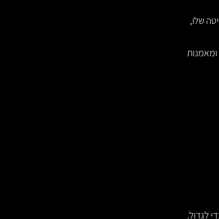
ברת PGC את העיקר בשיטה שלו,
 ומאמנות
י לגדול.