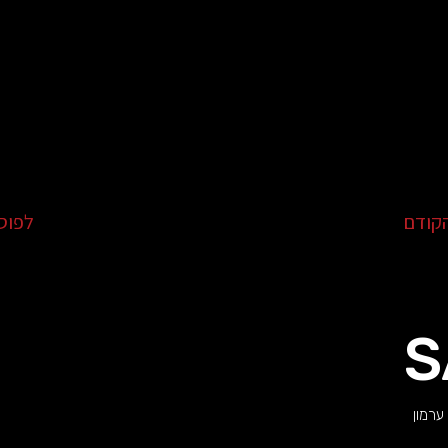
קודם
לפוס
S
ערמון