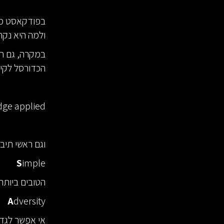
ולמה היא נקראת 
במקרה, גם חל
הכדורסל לקי
dge applied.
וגם ראשי תיבו
S
imple
הטובים ביותר
A
dversity
אי אפשר לגדו