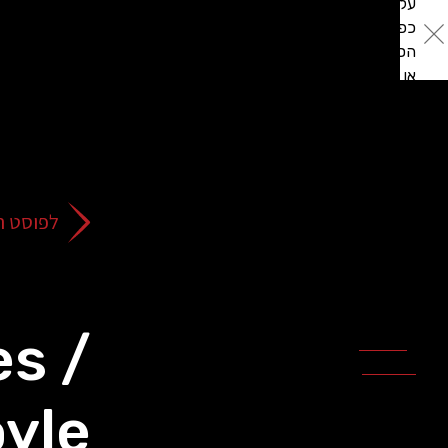
על
כפתור
הסגירה
או
בהמשך
השימוש
באתר
–
את/ה
לפוסט ה
מסכים/ה
לכך.
אפשר
לקרוא
עוד
es /
מדיניות
ב
הפרטיות
.
yle