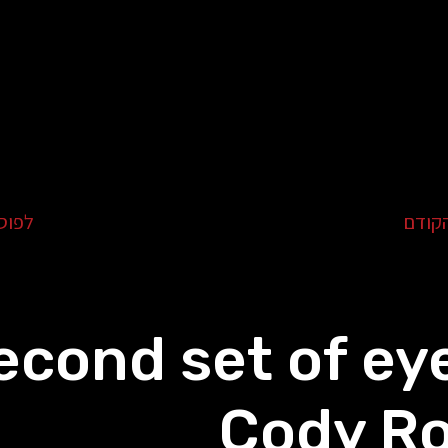
קודם
לפוס
econd set of ey
Cody Ro