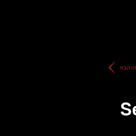
ט הבא
S