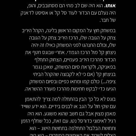
אותו.
הוא היה שם לב מתי הם מסתובבים, והופ,
היה נעלם עם הכדור לעוד סל קל או אסיסט לדאנק
של חבר.
במשחק חוץ על המקום הראשון בליגה, הקהל היריב
צחק על הגובה שלו, הרכז היריב צחק על הגובה
שלו, וכולם התנהגו לפני המשחק כאילו זה יהיה
ניצחון קל מול הרכז הגמדי. אחרי שבוגס חטף את
הכדור מהרכז היריב פעמיים, הצחוק התחלף
בפאניקה, ולקראת סיום המשחק, שאכן נגמר
בניצחון קל (אם כי לא לקבוצה שהקהל הביתי
ציפה...) כולם קמו ומחאו כפיים ובסיום המשחק
הגיעו כדי לבקש חתימות מהרכז מעורר ההשראה.
בוגס לא כל כך הבין בהתחלה למה צריך להתאמן
עם שקי חול על הגב או לבנים בידיים. הוא ידע שווייד
מאמן מצוין אבל גם חשב שהוא משוגע. הוא היה
רגיל לאימוני כדורסל נטו. עם זאת, ככל שחלף הזמן
ותחושת הבלבול התחלפה בתחושת הישג – הוא
הצליח לשרוד את האימונים המוזרים – הוא היה