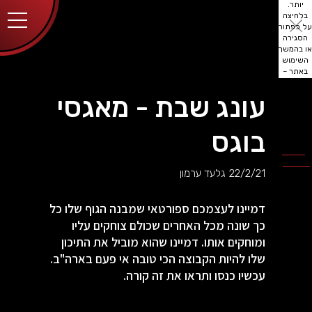
יותר.
בלחיצה
על כפתור
הסגירה
או בהמשך
השימוש
באתר –
את/ה
מסכים/ה
עונג שבת - מאגסי
לכך.
אפשר
לקרוא
בוגס
עוד
מדיניות
ב
הפרטיות
.
22/2/21
גלעד ערמון
דמיינו לעצמכם ספורטאי שמבנה הגוף שלו כל
כך שונה מכל האחרים שכולם צוחקים עליו
ומוחקים אותו. דמיינו שהוא מוביל את התיכון
שלו להיות הקבוצה הכי טובה אי פעם בארה"ב.
עכשיו כנסו ותראו את זה קורה.