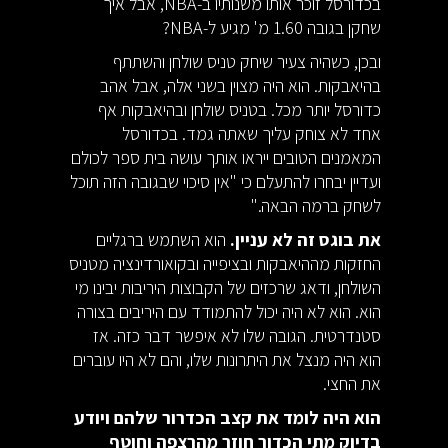
בכדורסל זוכר אותו משנותיו ב-NBA, אבל איך
שחקן בגובה 1.60 מ' מגיע ל-NBA?
ובכן, כשהיה צעיר שיחק טניס שולחן והשתתף
בהיאבקות. הוא היה מצוין בשני אלה, אבל אהב
כדורסל יותר מכל. בטניס שולחן ובהיאבקות אף
אחד לא צוחק עליך שאתה גמד. בכדורסל
המאמנים הטובים ייראו אותך עושה בית ספר לכולם
ועדיין יבחרו להתעלם כי "אין סיכוי שבגובה הזה תוכל
לשחק ברמה הבאה."
את בוגס זה לא עניין.
הוא השתמש ברגליים
החזקות מההיאבקות ובציפייה ובקואורדינציה מטניס
השולחן, ודאג שרכזים של הקבוצות היריבות יבינו מי
הוא. הוא לא היה יכול להתמודד עם היריבים בצורה
סטנדרטית. הגובה שלו לא איפשר דבר כזה. אז
הוא היה מנצל את היתרונות שלו, והם לא היו עוברים
את החצי.
הוא היה לומד את קצב הכדרור שלהם ויודע
בדיוק מתי הכדור חוזר מהרצפה וחוטף