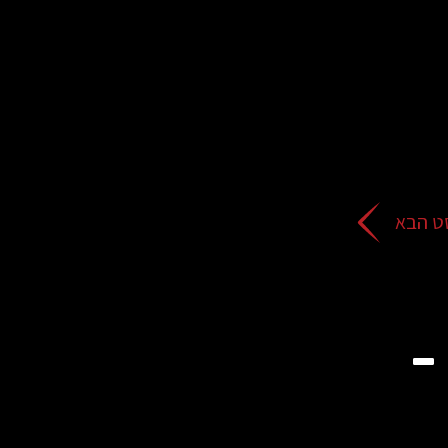
ט הבא
The man watching