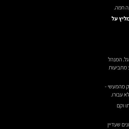
ה חמה.
ליץ על
U, והיה ביקוש לכדורגל. המנהל
 מתביעות
רק מהמעשי -
א עבורו.
ו וקם
ים שעדיין