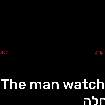
קודם
לפוס
 -
לה