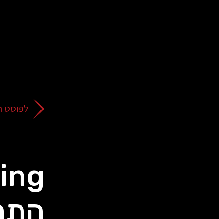
על
כפתור
הסגירה
או
בהמשך
השימוש
באתר
–
את/ה
לפוסט ה
מסכים/ה
לכך.
אפשר
לקרוא
עוד
מדיניות
ב
הפרטיות
.
התח