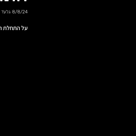
8/8/24
גלעד ע
על התחלת הק