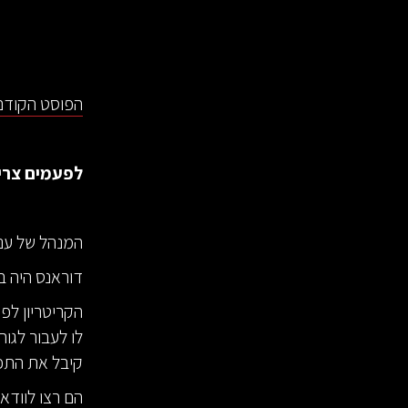
הפוסט הקודם
לפעמים צריך
המנהל של ענפי הספורט ב-UNC הציע לדו
דוראנס היה ב
הקריטריון לפי
קיבל את התפק
הם רצו לוודא