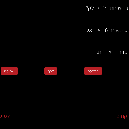
ום שמותר לך לחלק?
ף, אמר לו האחראי.
דרה: נצחונות.
התחלה
דרך
שחיקה
קודם
לפוס