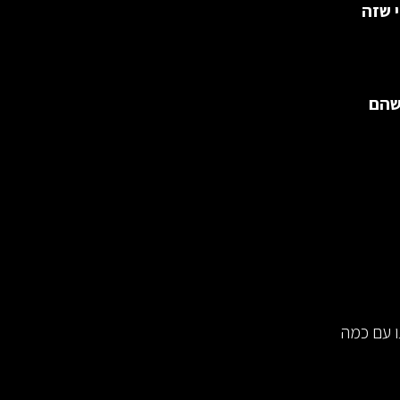
י שזה
ה קצרה בתפקיד דוראנס הצהיר בפני כל המאמנים ב-UNC שהם
 עם כמה