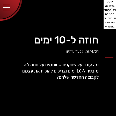
יותר.
בלחיצה
על כפתור
הסגירה
או בהמשך
השימוש
באתר –
את/ה
מסכים/ה
חוזה ל-10 ימים
לכך.
אפשר
לקרוא
28/4/21
גלעד ערמון
עוד
מדיניות
ב
הפרטיות
.
מה עובר על שחקנים שחותמים על חוזה לא
מובטח ל-10 ימים וצריכים להוכיח את עצמם
לקבוצה החדשה שלהם?