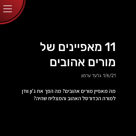
יותר.
בלחיצה
על כפתור
הסגירה
או בהמשך
השימוש
באתר –
את/ה
מסכים/ה
11 מאפיינים של
לכך.
אפשר
לקרוא
מורים אהובים
עוד
מדיניות
ב
הפרטיות
.
1/6/21
גלעד ערמון
מה מאפיין מורים אהובים? מה הפך את ג'ון וודן
למורה הכדורסל האהוב והמצליח שהיה?