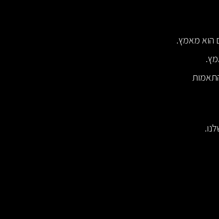
 הוא מאמץ.
מץ.
התאמות
נו.