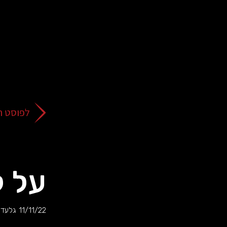
על
כפתור
הסגירה
או
בהמשך
השימוש
באתר
–
את/ה
לפוסט ה
מסכים/ה
לכך.
אפשר
לקרוא
עוד
על 
מדיניות
ב
הפרטיות
.
11/11/22
גלעד 