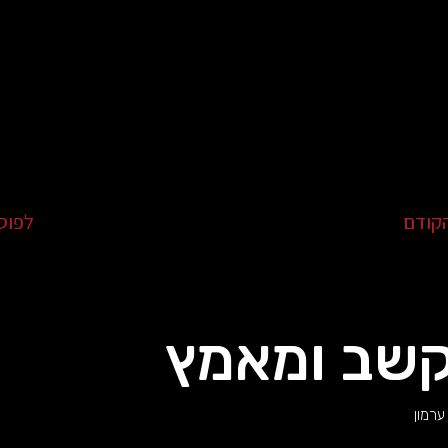
קודם
לפוס
קשב ומאמץ
ערמון