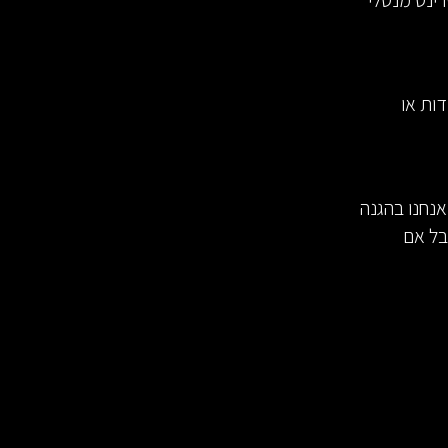
אות K, זה כבר ממש ספרינט מנטלי
דות או
טאנו אנחנו בהגנה 21, אם קלענו אנחנו בהגנה
אדום, אבל אם