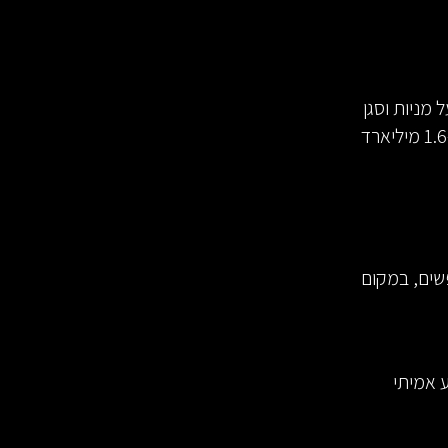
 מניות וסגן
יו"ר של הקונצרן האמריקאי ברקשייר האת'וויי. הונו האישי של מאנגר הוערך, בכ-1.6 מיליארד
פשים, במקום
 אמיתי