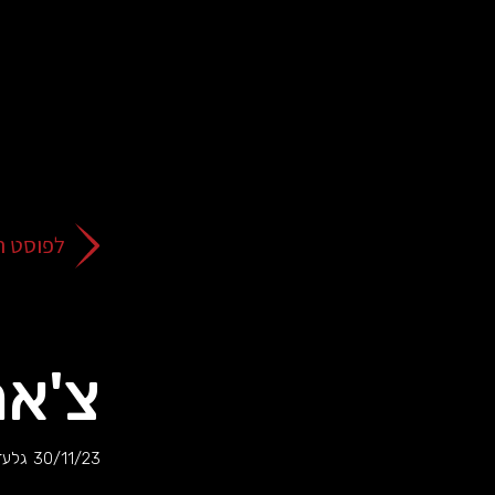
על
כפתור
הסגירה
או
בהמשך
השימוש
באתר
–
את/ה
לפוסט ה
מסכים/ה
לכך.
אפשר
לקרוא
עוד
צ'אר
מדיניות
ב
הפרטיות
.
30/11/23
גלעד