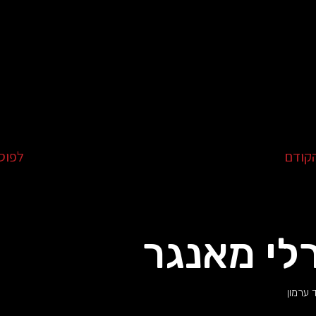
קודם
לפוס
לי מאנגר
 ערמון