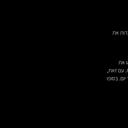
רות את
ו את
. עם זאת,
ום. בסופו