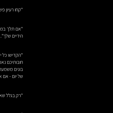
"קחו רעיון פש
"אם תלך במיו
הידיים שלך".
"הקדישו כל י
חובותיכם נאמ
בונים משמעת 
של יום - אם 
"רק בגלל שאת