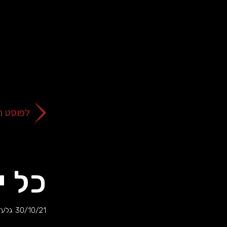
על
כפתור
הסגירה
או
בהמשך
השימוש
באתר
–
את/ה
לפוסט ה
מסכים/ה
לכך.
אפשר
לקרוא
עוד
כל יו
מדיניות
ב
הפרטיות
.
30/10/21
גלעד