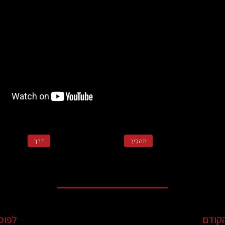
תהליך
דרך
קודם
לפוס