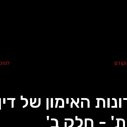
קודם
לפוס
נות האימון של דין
' - חלק ב'