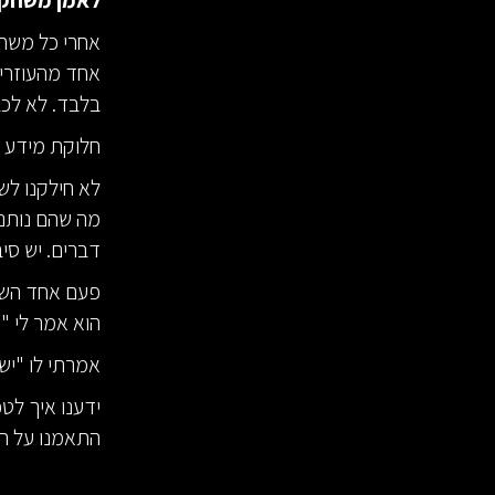
לאמן משחק 
אחרי כל משחק
אחד מהעוזרים
בלבד. לא לכב
חלוקת מידע ע
לא חילקנו לש
מה שהם נותני
דברים. יש סיב
פעם אחד השחק
הוא אמר לי "א
אמרתי לו "יש
ידענו איך לט
התאמנו על הג