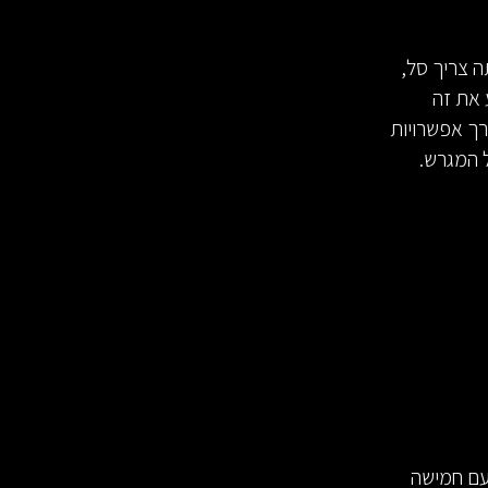
ה צריך סל,
 את זה
ת Go-to-guy, למקרה שתצטרך אפשרויות
עם חמישה