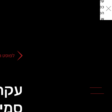
על
כפתור
הסגירה
או
בהמשך
השימוש
באתר
–
את/ה
לפוסט ה
מסכים/ה
לכך.
אפשר
לקרוא
עוד
עקרו
מדיניות
ב
הפרטיות
.
סמית