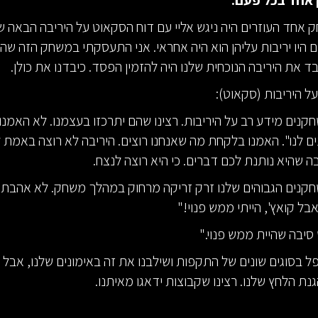
אחד בכל פעם:
 אחד העוזרים היה ניגש אליי עם דוח הסקאוט על היריבה הבאה של
 היו יריבות עליהן הוא היה אחראי. אני התעסקתי במשחק הזה שהיה
ד את היריבה הנוכחית שלנו היה להזמין הפסד. כיבדנו את כולן.
ל היריבות (סקאוט):
חקנים מידע רב על היריבות. רצינו שהם יתרכזו בעצמנו. לא האמנ
ם לנו". האמנו בלקחת מה שאנחנו רוצים. היריבה לא רוצה באמת 
ה שהיא נותנת לכם דברים. כי היא רוצה לנצח.
נים הגבוהים שלנו זרק זריקה מרחוק במהלך משחק. לא אהבתי 
בל קואץ', הייתי ממש פנוי!"
 סיבה שהיית ממש פנוי."
פל בסוגים שונים של התקפות ושילבנו את זה באימונים שלנו, אבל 
נת הלחץ שלנו. רצינו שקבוצות ידאגו מאיתנו.