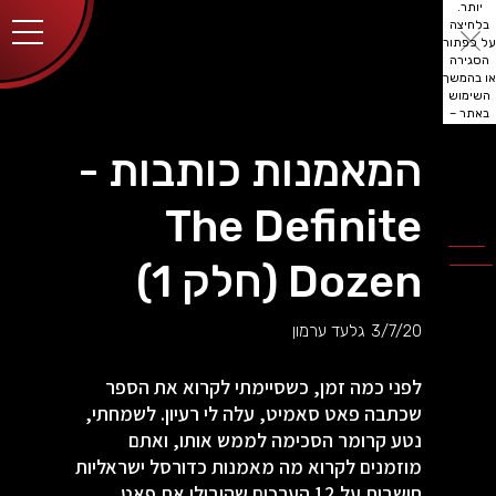
יותר.
בלחיצה
על כפתור
הסגירה
או בהמשך
השימוש
באתר –
את/ה
מסכים/ה
המאמנות כותבות -
לכך.
אפשר
לקרוא
The Definite
עוד
מדיניות
ב
הפרטיות
.
Dozen (חלק 1)
3/7/20
גלעד ערמון
לפני כמה זמן, כשסיימתי לקרוא את הספר
שכתבה פאט סאמיט, עלה לי רעיון. לשמחתי,
נטע קרומר הסכימה לממש אותו, ואתם
מוזמנים לקרוא מה מאמנות כדורסל ישראליות
חושבות על 12 הערכים שהובילו את פאט