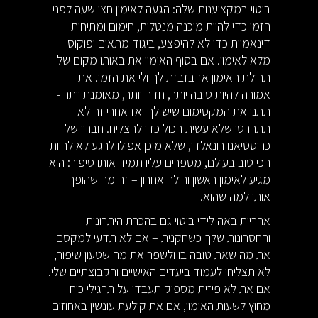
ביטוי במקצוענות שלה: הגעה לאימון חצי שעה לפני
הזמן כדי להיות מוכנה מנטלית, חימום ומתיחות
דינאמיות כדי לא להיפצע, ביגוד מתאים ופוקוס
מלא לאימון. אם בסוף האימון את באותו מקום של
תחילת האימון אז בזבזת לך ולי את הזמן. את
אמורה להיות טובה יותר, חדה יותר, מאומנת יותר -
תתני את המקסימום שיש לך ואז אחרי זה לא
תתחרטי שלא עשית הכול כדי להצליח. חבריו של
כריסטיאנו רונאלדו, שלא מוכן אפילו לרגע לא להיות
הכי טוב בעולם, מספרים עליו תמיד אותו סיפור: הוא
מגיע לאימון ראשון והולך אחרון – זה מה שהופך
אותו למה שהוא.
אחריות באה לידי ביטוי גם בהכרת היתרונות
והחסרונות שלך כשחקנית – אם לא תדעי למקסם
את מה שאת טובה בו ולשפר את מה שטעון שיפור,
לא תצליחי לעמוד ביעדים האישיים והקבוצתיים שלי.
אם את לא פיזית מספיק תעבדי על תרגילי כוח
מחוץ לשעות האימון, אם את קולעת עונשין באחוזים