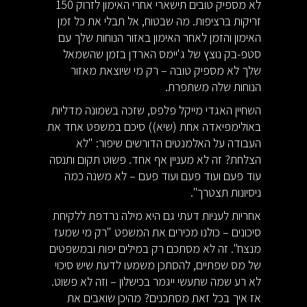
לא מספיק טובים תישארי אחרי האימון לזרוק 150
זריקות ברציפות. מה שבטוח, אל תבלי את כל זמן
האימון והזמן לאחר האימון באזור הנוחות שלך עם
סטפ-בק נוצץ של ג'יימס הארדן בזמן שהשמאל
שלך לא מספיק טובה – רק מי שיוצאת מאזור
הנוחות שלה משתפרת.
השחיין האגדי מייקל פלפס, שזכה בשמונה מדליות
באולימפיאדה אחת (שיא)) סיכם במשפט אחד את
העבודה על האלמנטים הדורשים שיפור: "לא
הצלחת? זה לא מעניין אף אחד. פשוט תקום ותנסה
עוד פעם ועוד פעם ועוד פעם – לא משנה כמה
ניסיונות תצטרך".
אחריות לעניות דעתי גם היא מילה נרדפת ללקיחת
סיכונים – כולנו מכירים את המשפט "רק מי שמעז
מנצח". זה לא מסתכם רק במילים יפות ובמשפטים
של מס שפתיים, להסתכן משמעו לדעת שיש סיכוי
לא רע שמה שתעשי ייגמר בכישלון – וזה לא פשוט.
אז איך בכל זאת מסתכנים? מהיכן שואבים את