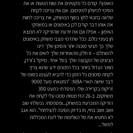
האומץ? קודם כל מקטינים את טווח הטעות או את
הסיכוי לכישלון למינימום. אם את צריכה לקחת
שלשה בתנאי לחץ בסוף המשחק, את צריכה לחוות
את אותו דבר קודם לכן באימונים או במשחקי
האימון – אפילו אם את יודעת שהזריקה לא תמצא
חן בעיניי כולם. ככל שתדמי מצבי משחק באימונים
שלך כך תגיעי מוכנה יותר והסיכון שלך דינו
להשתלם – זו חלק מהאחריות שלך לשים את כל
הביצים של הקבוצה שלך בסל אחד. מייקל ג'ורדן,
הווינר הגדול ביותר בכל הזמנים ידע שהוא צריך
לקחת סיכונים כל הזמן כדי להביא לעצמו בסופו של
דבר שישה תארי NBA: "החטאתי מעל 9000
זריקות בקריירה שלי. הפסדתי כמעט 300
משחקים. ב-26 הזדמנויות סמכו עלי לקחת את
הזריקה המכרעת במשחק...ופספסתי. נכשלתי שוב
ושוב ושוב בחיי, וזו בדיוק הסיבה להצלחתי". הוא אגב
לא החטיא את סל האליפות של ליגת המכללות
למשל...