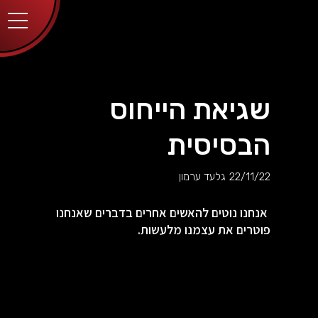
יותר.
בלחיצה
על כפתור
הסגירה
או בהמשך
השימוש
באתר –
את/ה
מסכים/ה
שגיאת הייחוס
לכך.
אפשר
לקרוא
הבסיסית
עוד
מדיניות
ב
הפרטיות
.
22/11/22
גלעד ערמון
אנחנו נוטים להאשים אחרים בדברים שאנחנו
פוטרים את עצמנו מלעשות.