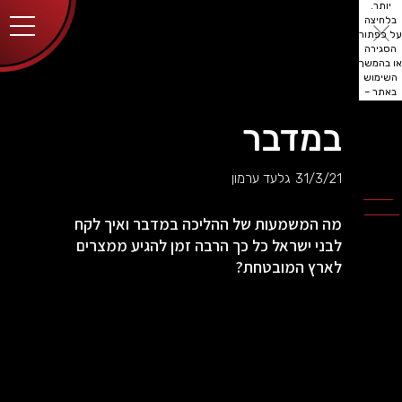
יותר.
בלחיצה
על כפתור
הסגירה
או בהמשך
השימוש
באתר –
את/ה
מסכים/ה
במדבר
לכך.
אפשר
לקרוא
31/3/21
גלעד ערמון
עוד
מדיניות
ב
הפרטיות
.
מה המשמעות של ההליכה במדבר ואיך לקח
לבני ישראל כל כך הרבה זמן להגיע ממצרים
לארץ המובטחת?