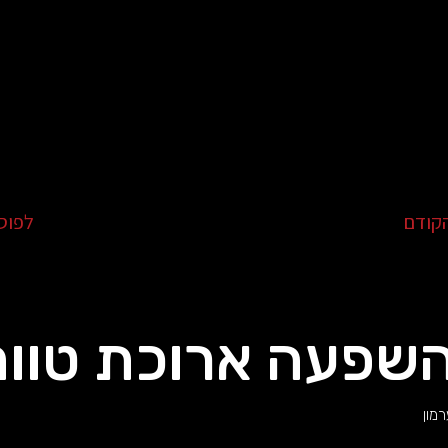
קודם
לפוס
שפעה ארוכת טווח
מון