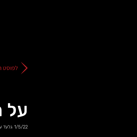
על
כפתור
הסגירה
או
בהמשך
השימוש
באתר
–
את/ה
לפוסט ה
מסכים/ה
לכך.
אפשר
לקרוא
עוד
על ה
מדיניות
ב
הפרטיות
.
1/5/22
גלעד ער