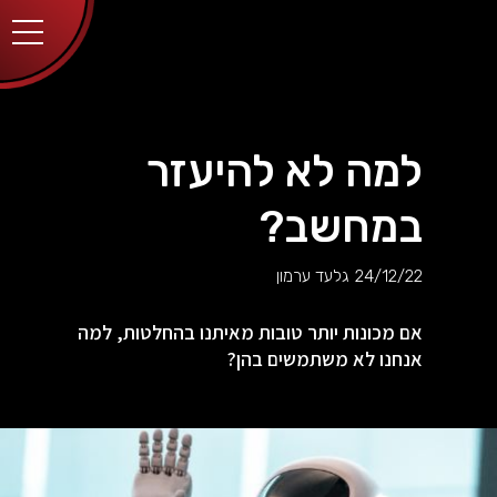
יותר.
בלחיצה
על כפתור
הסגירה
או בהמשך
השימוש
באתר –
את/ה
מסכים/ה
למה לא להיעזר
לכך.
אפשר
לקרוא
במחשב?
עוד
מדיניות
ב
הפרטיות
.
24/12/22
גלעד ערמון
אם מכונות יותר טובות מאיתנו בהחלטות, למה
אנחנו לא משתמשים בהן?