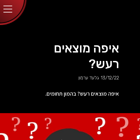
יותר.
בלחיצה
על כפתור
הסגירה
או בהמשך
השימוש
באתר –
את/ה
מסכים/ה
איפה מוצאים
לכך.
אפשר
לקרוא
רעש?
עוד
מדיניות
ב
הפרטיות
.
13/12/22
גלעד ערמון
איפה מוצאים רעש? בהמון תחומים.