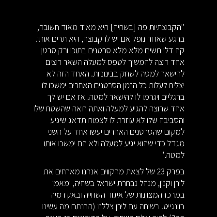
"הקבוצתיות פה [בשחיה] היא מאוד מאוד חשובה,
ברגע שאחד נופל אם יש לו קבוצה, היא תרים אותו.
קח דלי תשים מלא מלא סרטנים בתוכו ורק סרטן
אחד רוצה להמשיך לטפס למעלה השאר רוצים
להישאר למטה לשחק בבינוניות. האחד הזה לא
יצליח לעלות כל הזמן הסרטנים האחרים ימשכו לו
ברגליים ויגרמו לו להישאר למטה. אז אם יש לך
אחד שרוצה להגיע למעלה ואתה רואה שהשטח שלו
והסביבה שלו לא עוזרת לו לצמוח תדאג שיגיע
למקום שהסרטנים האחרים יעשו אחד על השני
מגדל כדי שהוא יגיע למעלה ולא הם ימשכו אותו
למטה."
בפרק 23 של לצאת מהקווים אנחנו מארחים את
לירן וקנין, מנהל נבחרת ישראל בשחיה, ומאמן
במרכז המצוינות של איגוד השחייה ובאקדמיה
בוינגייט. בשיחה עם לירן צללנו (הבנתם מה עשינו