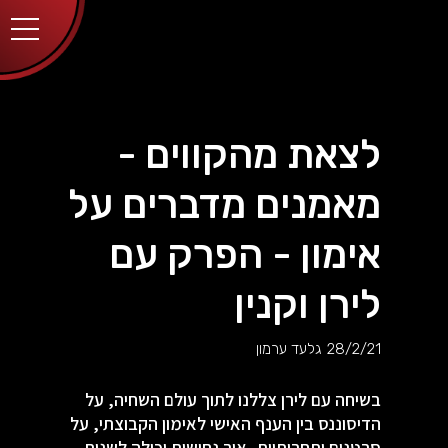
יותר.
בלחיצה
על כפתור
הסגירה
או בהמשך
השימוש
באתר –
את/ה
מסכים/ה
לצאת מהקווים -
לכך.
אפשר
לקרוא
מאמנים מדברים על
עוד
מדיניות
ב
הפרטיות
.
אימון - הפרק עם
לירן וקנין
28/2/21
גלעד ערמון
בשיחה עם לירן צללנו לתוך עולם השחיה, על
הדיסוננס בין הענף האישי לאימון הקבוצתי, על
סרטנים ותחרותיות, איך נחישות יכולה לשנות