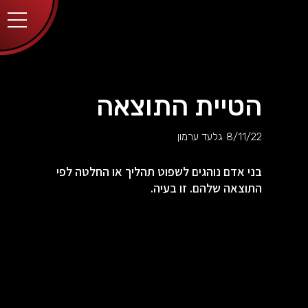
יותר.
בלחיצה
על כפתור
הסגירה
או בהמשך
השימוש
באתר –
את/ה
מסכים/ה
הטיית התוצאה
לכך.
אפשר
לקרוא
8/11/22
גלעד ערמון
עוד
מדיניות
ב
הפרטיות
.
בני אדם נוהגים לשפוט תהליך או החלטה לפי
התוצאה שלהם. זו בעיה.