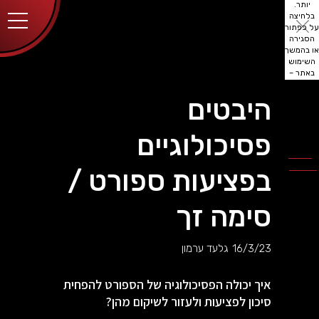
יותר.
בלחיצה
על כפתור
הסגירה
או בהמשך
השימוש
באתר –
את/ה
מסכים/ה
היבטים
לכך.
אפשר
לקרוא
פסיכולוגיים
עוד
מדיניות
ב
הפרטיות
.
בפציעות ספורט /
סימה זך
16/3/23
גלעד ערמון
איך יכולה הפסיכולוגיה של הספורט להפחית
סיכון לפציעות ולעזור לשיקום מהן?