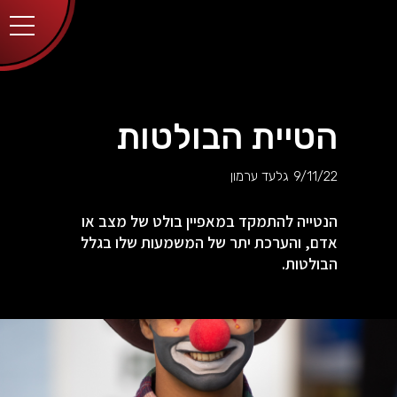
יותר.
בלחיצה
על כפתור
הסגירה
או בהמשך
השימוש
באתר –
את/ה
מסכים/ה
הטיית הבולטות
לכך.
אפשר
לקרוא
9/11/22
גלעד ערמון
עוד
מדיניות
ב
הפרטיות
.
הנטייה להתמקד במאפיין בולט של מצב או
אדם, והערכת יתר של המשמעות שלו בגלל
הבולטות.