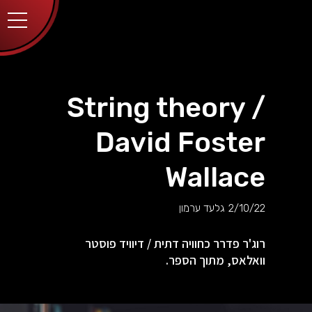
יותר.
בלחיצה
על כפתור
הסגירה
או בהמשך
השימוש
באתר –
את/ה
מסכים/ה
String theory /
לכך.
אפשר
לקרוא
David Foster
עוד
מדיניות
ב
הפרטיות
.
Wallace
2/10/22
גלעד ערמון
רוג'ר פדרר כחוויה דתית / דיוויד פוסטר
וואלאס, מתוך הספר.