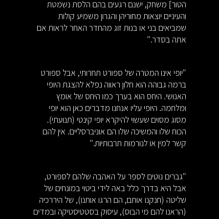
הטור] משחק, ישנם רגעים בהם הלסת נשמטת
והעיניים יוצאות מחוריהן והגרון משמיע קולות
שמביאים בני או בנות זוג מהחדר האחר לראות אם
אתה בסדר."
"יופי אינו המטרה של ספורט תחרותי, אבל ספורט
ברמה גבוהה הוא חלון ראווה נפלא להצגת היופי
האנושי. היחס הוא בערך כמו היחס של אומץ
ומלחמה. היופי עליו אנחנו מדברים כאן הוא יופי
מסוג מסוים שעשוי להיקרא יופי קינטי (תנועתי).
הכוח שלו והמשיכה שלו הם אוניברסליים. אין להם
קשר למין או לנורמות תרבותיות."
"גברים נוטים לספר על האהבה שלהם לספורט,
אבל היא בדרך כלל באה לידי ביטוי במונחים של
שליטה (חנקנו אותם, הם הרגו אותנו), של היררכיה
(הראנו להם מי הבוס), עיסוק בסטטיסטיקה ובמדים