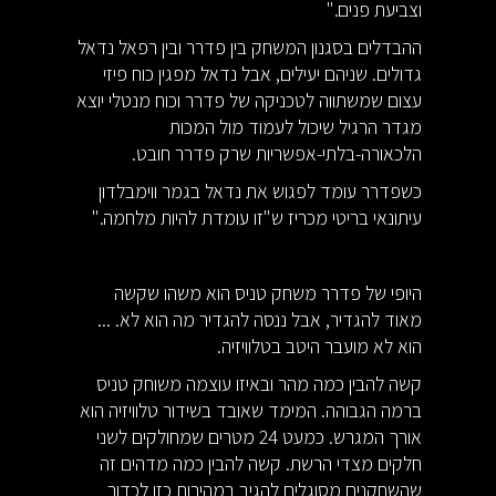
וצביעת פנים."
ההבדלים בסגנון המשחק בין פדרר ובין רפאל נדאל
גדולים. שניהם יעילים, אבל נדאל מפגין כוח פיזי
עצום שמשתווה לטכניקה של פדרר וכוח מנטלי יוצא
מגדר הרגיל שיכול לעמוד מול המכות
הלכאורה-בלתי-אפשריות שרק פדרר חובט.
כשפדרר עומד לפגוש את נדאל בגמר ווימבלדון
עיתונאי בריטי מכריז ש"זו עומדת להיות מלחמה."
היופי של פדרר משחק טניס הוא משהו שקשה
מאוד להגדיר, אבל ננסה להגדיר מה הוא לא. ...
הוא לא מועבר היטב בטלוויזיה.
קשה להבין כמה מהר ובאיזו עוצמה משוחק טניס
ברמה הגבוהה. המימד שאובד בשידור טלוויזיה הוא
אורך המגרש. כמעט 24 מטרים שמחולקים לשני
חלקים מצדי הרשת. קשה להבין כמה מדהים זה
שהשחקנים מסוגלים להגיב במהירות כזו לכדור