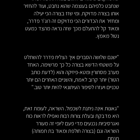
שנחבט כלפיהם בעוצמה שהוא נחבט, ועוד להחזיר
אותו בצורה מדויקת. ומי שזז בצורה הכי יעילה
ומחזיר את הכדורים הכי מדויקים זה רוג'ר פדרר,
ומאוד קל להתעלם מכך שזה נראה מהצד כמעט
נטול מאמץ.
"ישנם שלושה הסברים איך הצליח פדרר להשתלט
על משטחי הדשא בצורה כל כך מרשימה. האחד
מערב מסתורין ומטא-פיזיקה והוא (לדעת כותב
הטור) יותר קרוב לאמת, והשניים האחרים הם יותר
טכניים ויעזרו לסיפור העיתונאי להיות יותר טוב."
"גאונות אינה ניתנת לשכפול. השראה, לעומת זאת,
היא מדבקת ובעלת צורות רבות ואפילו לראות כוח
ואגרסיביות נכנעים מדי פעם ליופי זה מעורר
השראה וגם (בצורה חולפת ומאוד בת תמותה)
מנחם.