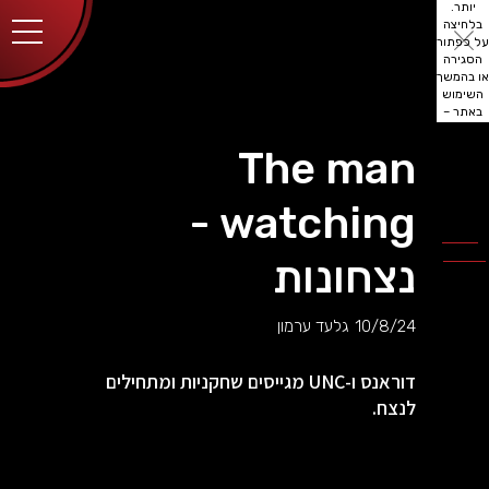
יותר.
בלחיצה
על כפתור
הסגירה
או בהמשך
השימוש
באתר –
את/ה
מסכים/ה
The man
לכך.
אפשר
לקרוא
watching -
עוד
מדיניות
ב
הפרטיות
.
נצחונות
10/8/24
גלעד ערמון
דוראנס ו-UNC מגייסים שחקניות ומתחילים
לנצח.