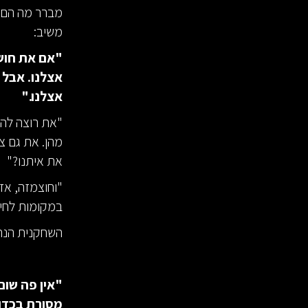
מברר מה הם א
משיב:
"אם את חושב
אצלנו. אבל 
אצלנו."
"את רוצה להי
מהן. את גם צ
את איתנו?"
"וחוצמזה, אז
במקומות לחים
השחקנית הנהנ
מסורת בכדור