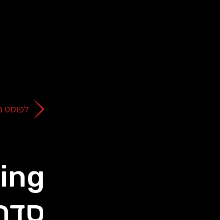
על
כפתור
הסגירה
או
בהמשך
השימוש
באתר
–
את/ה
לפוסט ה
מסכים/ה
לכך.
אפשר
לקרוא
עוד
מדיניות
ב
הפרטיות
.
סדר 