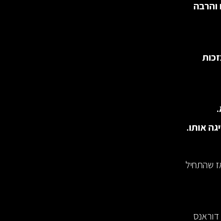
 והרבה
זכות
.
ה אותו.
 לא עצרה. באותו רגע, 15 שניות מאז שהתחיל
חק שם, דוראנס