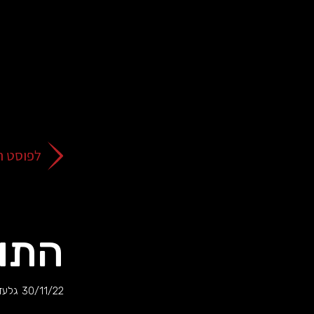
על
כפתור
הסגירה
או
בהמשך
השימוש
באתר
–
את/ה
לפוסט ה
מסכים/ה
לכך.
אפשר
לקרוא
עוד
התוא
מדיניות
ב
הפרטיות
.
30/11/22
גלעד