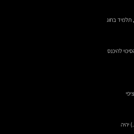
, תלמיד בחוג
24, רכזות בעולם, אז הסיכוי להיכנס
ר מקרה ספציפי
 יהיה