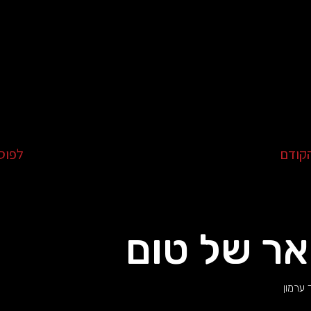
קודם
לפוס
ר של טום
 ערמון