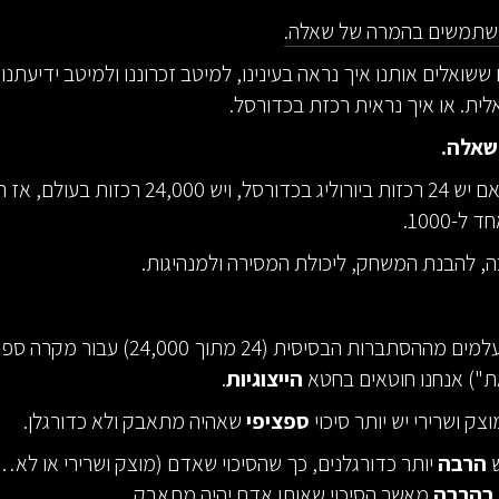
שתמשים בהמרה של שאלה.
ששואלים אותנו איך נראה בעינינו, למיטב זכרוננו ולמיטב ידיעתנו
לית. או איך נראית רכזת בכדורסל.
שאלה.
האמת היא שאם יש 24 רכזות ביורוליג בכדורסל, ויש 000
ל-1000.
ה, להבנת המשחק, ליכולת המסירה ולמנהיגות.
כשאנחנו מתעלמים מההסתברות הבסיסית (24 מתוך 24,000) עבו
ת") אנחנו חוטאים בחטא
הייצוגיות
.
וצק ושרירי יש יותר סיכוי
ספציפי
שאהיה מתאבק ולא כדורגלן.
ש
הרבה
יותר כדורגלנים, כך שהסיכוי שאדם (מוצק ושרירי או לא…)
 בהרבה
מאשר הסיכוי שאותו אדם יהיה מתאבק.