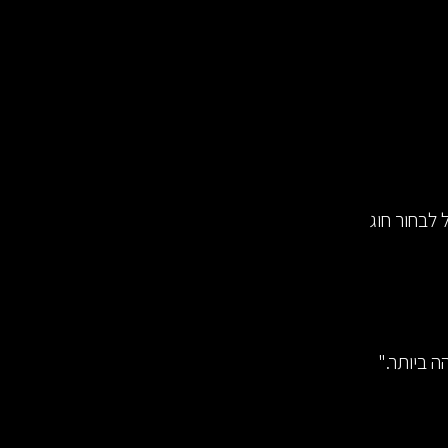
לבחור חוג
ה ביותר."