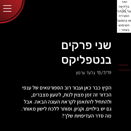
יותר.
בלחיצה
על כפתור
הסגירה
או בהמשך
השימוש
באתר –
את/ה
מסכים/ה
שני פרקים
לכך.
אפשר
לקרוא
בנטפליקס
עוד
מדיניות
ב
הפרטיות
.
15/7/19
גלעד ערמון
הקיץ כבר כאן ועבור רוב הספורטאים של ענפי
הכדור זה זמן מצוין לנוח, לטעון מצברים,
ולהתחיל להתאמן לקראת העונה הבאה. אבל
גם יש בילויים. וקניון. ומותר ללכת לישון מאוחר.
מה סדר העדיפויות שלך?