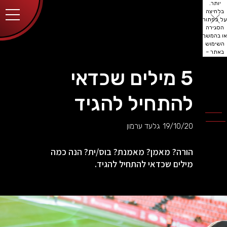
יותר.
בלחיצה
על כפתור
הסגירה
או בהמשך
השימוש
באתר –
את/ה
מסכים/ה
5 מילים שכדאי
לכך.
אפשר
לקרוא
להתחיל להגיד
עוד
מדיניות
ב
הפרטיות
.
19/10/20
גלעד ערמון
הורה? מאמן? מאמנת? בוס/ית? הנה כמה
מילים שכדאי להתחיל להגיד.