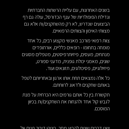
בשנים האחרונות, עם עליית הרשתות החברתיות
וגדילת הפופולריות של ענף הכדורסל, עולה גם רף
הביצועים שנדרש, לא רק מהשחקנים/ות אלא גם
מצוותי האימון והצוותים הרפואיים.
צוות רפואי מורכב מאנשי מקצוע רבים, כל אחד
מומחה בתחומו - רופאים כלליים, אורתופדים
מנתחים, מעסים, פיזיותרפיסטים, מטפלים מסוגים
שונים, מאמני יכולת גופנית, מדעני ספורט,
פיזיולוגיים, פסיכולוגים, תזונאים ועוד.
כל אלה נמצאים תחת אותו ארגון ובאחריותם לטפל
באותם שחקנים ולדאוג לרווחתם.
תקשורת בין כל אותם גורמים היא הכרחית על מנת
לגבש קול אחד ולהנחות את השחקנים/ות בכיוון
המוסכם.
ישנן דרכים שונות להביע מסר, ביניהן דיבור פנים אל