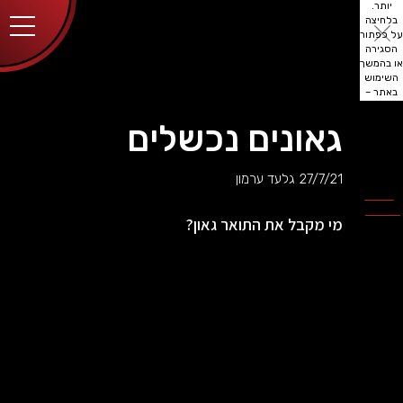
יותר.
בלחיצה
על כפתור
הסגירה
או בהמשך
השימוש
באתר –
את/ה
מסכים/ה
גאונים נכשלים
לכך.
אפשר
לקרוא
27/7/21
גלעד ערמון
עוד
מדיניות
ב
הפרטיות
.
מי מקבל את התואר גאון?