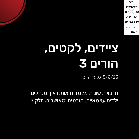
יותר.
בלחיצה
על כפתור
הסגירה
או בהמשך
השימוש
באתר –
את/ה
מסכים/ה
ציידים, לקטים,
לכך.
אפשר
לקרוא
הורים 3
עוד
מדיניות
ב
הפרטיות
.
5/8/23
גלעד ערמון
תרבויות שונות מלמדות אותנו איך מגדלים
ילדים עצמאיים, תורמים ומאושרים. חלק 3.