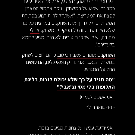
"פרגוסון יותר מנוסה, בהחלט, אבל אני לא יודע עד
כמה זה ישפיע על המשחק", ניסה אתמול המאמן
לפצח את המטריצה. "אשתדל להיות רגוע בפתיחת
המשחק כדי לתדרך את השחקנים במחצית על מה
שלא היה בסדר. זה כל תפקידי במשחק.
אין לי
מתודה, יש לי שחקנים טובים. לא הייתי מגיע לרומא
בלעדיהם
".
השחקנים אומרים שאני הכי טוב
כי הם רוצים לשחק
במשחק הבא... אנחנו רק נושאי כלים, הם עושים
הכול על המגרש.
"מה תגיד על כך שלא יכולת לזכות בליגת
האלופות בלי מסי וצ'אבי?"
"אני אסכים לגמרי!"
- פפ גווארדיולה
"אני יודעת עכשיו שניצחונות מגיעים בזכות
השחקניות. זה לא המאמנת. זה טוב שהמאמנת