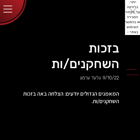
יותר.
בלחיצה
על כפתור
הסגירה
או בהמשך
השימוש
באתר –
את/ה
מסכים/ה
בזכות
לכך.
אפשר
לקרוא
השחקנים/ות
עוד
מדיניות
ב
הפרטיות
.
9/10/22
גלעד ערמון
המאמנים הגדולים יודעים: הצלחה באה בזכות
השחקנים/ות.