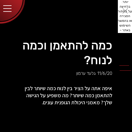
יותר.
בלחיצה
על כפתור
הסגירה
או בהמשך
השימוש
באתר –
את/ה
מסכים/ה
כמה להתאמן וכמה
לכך.
אפשר
לקרוא
לנוח?
עוד
מדיניות
ב
הפרטיות
.
11/6/20
גלעד ערמון
איפה אתה על הציר בין לנוח כמה שיותר לבין
להתאמן כמה שיותר? מה משפיע על הגישה
שלך? מאמני היכולת הגופנית עונים.