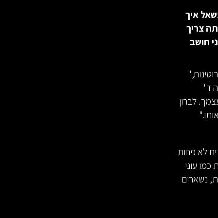
 נשאל איך
תה צריך
י חושב
טינות,"
ודים. בכיתה ד'
צמך. לברון
He got game יגיע לקבוצת נוער בה יש 10 שחקנים לא פחות
 כמו עוני
ת, נשארים