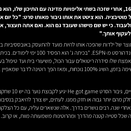
בראיון בגיל 16, אחרי שזכה בשתי אליפויות מדינה עם התיכון שלו, הוא
 מוטיבציה. הוא ציטט את אותו גיבור מאותו סרט: "כל יום א
עבוד. כי יש שם מישהו שעובד גם הוא. ואם אתה תעצור, אנ
לעקוף אותך."
תוצר של ילדות שהפכה אותו להיות מועד להתעסק באובססיביות ברו
כותב בריאן ווינדהורסט מ-ESPN. "בכיתה ג' הוא הפסיד 100 ימי לימ
ת שלו סידרה ריטואלים עבור הכול, משיעורי בית ועד טיפול בע
כחות, ומאז הפך רוטינה לדבר שמאפיין אותו."
בחיים האמיתיים, גיבור הסרט 
לק מהם יותר גבוה או חזק ממנו. לעתים, יש צורך להיאבק בנסיבות
אחרי שנה. רבים נושרים בדרך. אלה שנשארים עליה, עם כל הצלקו
 שכל סטייה קטנה מהדרך ומהרוטינות משמעותה מוות, או קרוב.