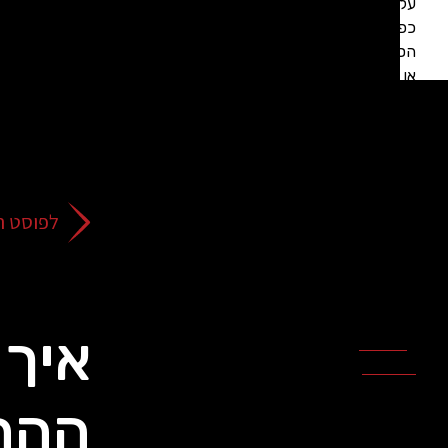
על
כפתור
הסגירה
או
בהמשך
השימוש
באתר
–
את/ה
לפוסט ה
מסכים/ה
לכך.
אפשר
לקרוא
עוד
איך 
מדיניות
ב
הפרטיות
.
ההת