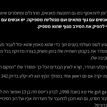
דופן להתאמןף כמו גם הימנעות מאנשים, מהרגלים ומחומרים שימ
אנשים עם גוף מתאים ועם מנטליות מספיקה. יש אנשים עם 
 להפיק את המירב מגוף שהוא מספיק.
יע לטופ העולמי בטניס תוך כדי שהוא מאמין שהוא יכול לעבור מע
א מסדר את בקבוקי השתייה שלו בזמן משחק בצורה מדויקת בכל מ
יבה שלו.
יק, הקלעי הנהדר, קורא לארון הבגדים הכל-כך-מסודר שלו "המקום 
הוא ל
כשהסרט He got game יצא בשנת 1998, לברון ג'
בור הסרט, גם הוא תכנן להתגבר על היעדרות אביו ועל רוב הסיכוי
דורסל.