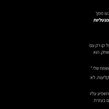
נעו ממך
מנטליות
ל קו רק עם
שחק. הוא
השמח שלי."
א יודע מה יקרה אם יום ראשון אחד במהלך הקיץ הוא לא יקלע בדיוק 342 קליעות. לא
יימס היה בן 13 ואפשר היה להשפיע עליו
ים בעזרת