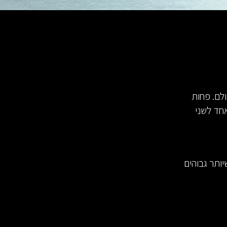
לם. פחות
אחד לשני
יותר גבוהים