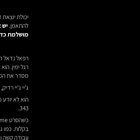
יכולת יוצאת 
להתאמן.
יש 
מושלמת כדי
רפאל נדאל הג
רגל ימין. הו
מסדר את הסב
ג'יי ג'יי רד
343.
בקלות. כמו גי
עבודה קשה וכ