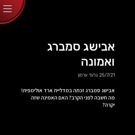
יותר.
בלחיצה
על כפתור
הסגירה
או בהמשך
השימוש
באתר –
את/ה
מסכים/ה
אבישג סמברג
לכך.
אפשר
לקרוא
ואמונה
עוד
מדיניות
ב
הפרטיות
.
25/7/21
גלעד ערמון
אבישג סמברג זכתה במדליית ארד אולימפית!
מה חשבה לפני הקרב? האם האמינה שזה
יקרה?