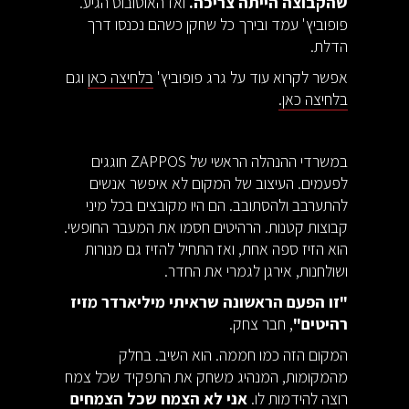
שהקבוצה הייתה צריכה.
ואז האוטובוס הגיע.
פופוביץ' עמד ובירך כל שחקן כשהם נכנסו דרך
הדלת.
אפשר לקרוא עוד על גרג פופוביץ'
בלחיצה כאן
וגם
בלחיצה כאן.
במשרדי ההנהלה הראשי של ZAPPOS חוגגים
לפעמים. העיצוב של המקום לא איפשר אנשים
להתערבב ולהסתובב. הם היו מקובצים בכל מיני
קבוצות קטנות. הרהיטים חסמו את המעבר החופשי.
הוא הזיז ספה אחת, ואז התחיל להזיז גם מנורות
ושולחנות, אירגן לגמרי את החדר.
"זו הפעם הראשונה שראיתי מיליארדר מזיז
רהיטים"
, חבר צחק.
המקום הזה כמו חממה. הוא השיב. בחלק
מהמקומות, המנהיג משחק את התפקיד שכל צמח
רוצה להידמות לו.
אני לא הצמח שכל הצמחים