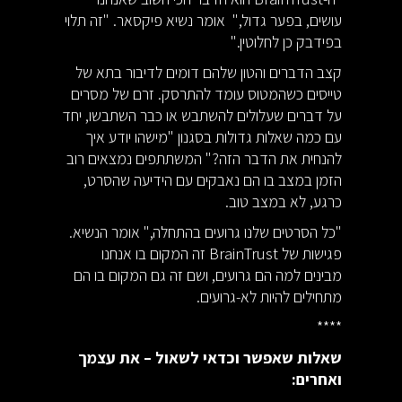
עושים, בפער גדול," אומר נשיא פיקסאר. "זה תלוי
בפידבק כן לחלוטין."
קצב הדברים והטון שלהם דומים לדיבור בתא של
טייסים כשהמטוס עומד להתרסק. זרם של מסרים
על דברים שעלולים להשתבש או כבר השתבשו, יחד
עם כמה שאלות גדולות בסגנון "מישהו יודע איך
להנחית את הדבר הזה?" המשתתפים נמצאים רוב
הזמן במצב בו הם נאבקים עם הידיעה שהסרט,
כרגע, לא במצב טוב.
"כל הסרטים שלנו גרועים בהתחלה," אומר הנשיא.
פגישות של BrainTrust זה המקום בו אנחנו
מבינים למה הם גרועים, ושם זה גם המקום בו הם
מתחילים להיות לא-גרועים.
****
שאלות שאפשר וכדאי לשאול – את עצמך
ואחרים: