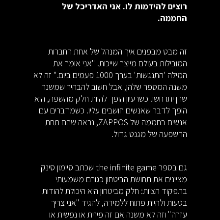
רוצים להידמות לו. אני האדריכל של
החממה.
זה מבט מבפנים איך המנהל של אחת החברות
המובילות בעולם מייצר שייכות. "אני אומר את
המילה 'התנגשות' בערך 1000 פעמים ביום." זה לא
משנה המספר שלהן, אבל חשוב להבהיר שמשנה
שהן יתרחשו. כשרעיון הופך להיות חלק מהשפה, הוא
הופך לדבר שאנשים חושבים עליו. כשמדברים עם
אנשים בחממה של ZAPPOS, נראה שהם תחת
ההשפעה של מגנט גדול.
גם בספר the infinite game שכתב סיימון סינק
מציינים את תחושת הביטחון כגורם משמעותי
בתפקוד הצוות: חלק מביטחון היא היכולת להודות
בטעות ולהיות פתוח ללמידה, להגיד "אני צריך
עזרה" וזה לא משנה אם זה פיזית או נפשית או