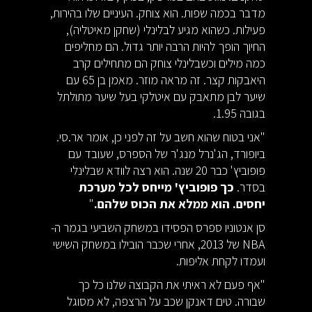
מדבר בכמה שפות. הוא צוחק. העיניים שלו בהירות,
פעילות. כשהוא מגיע לבלינלי (שחקן מאיטליה),
החיוך הופך להיות הרבה יותר גדול. הם מחליפים
כמה מילים וכשבלינלי צוחק הם מתחילים קרב
היאבקות קצר. זה מראה מוזר. מאמן בן 65 עם
שיער לבן מתאבק עם איטלקי בעל שיער מתולתל
בגובה 1.95.
"אני בטוח שהוא חשב על זה לפני כן, אומר אר.סי.
ביופורד, הג'נרל מנג'ר של הספרס, שעובד עם
פופוביץ' כבר 20 שנה. הוא רצה לוודא שבלינלי
בסדר.
כך פופוביץ' מייחס לכל מערכת
יחסים. הוא ממלא את הכוס שלהם.
"
סן אנטוניו ספרס הפסידו במשחק השביעי בגמר ה-
NBA של 2013, אחרי שכבר הובילו במשחק השישי
ועמדו לקחת אליפות.
"אף פעם לא ראיתי את הקבוצה שלנו כל כך
שבורה. טים דאנקן שכב על הרצפה, לא מסוגל