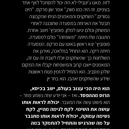
לזוז. מאנו ג'ינובילי לא היה יכול להסתכל לאף אחד
בעיניים. זה היה כמו מוות," אמר שון מרקס. "היינו
גמורים." השחקנים והמאמנים הניחו שהקבוצה
תבטל את הארוחה במסעדה שתוכננה לאחרי
המשחק וכולם יגיעו למלון. פופוביץ' חשב אחרת.
התגובה שלו הייתה "משפחה!" כולם למסעדה.
פופוביץ' יצא ראשון באוטו עם מרקס. המסעדה
הייתה ריקה. הוא התחיל במלאכה, ואירגן את
השולחנות כך שהשחקנים יוכלו לשבת זה עם זה,
המאמנים יישבו קרוב והמשפחות יקבלו את המקום
שלהן מסביב. הוא התחיל להזמין מנות ראשונות
שידע שהשחקנים יאהבו. הוא בחר יין.
הוא היה הכי עצוב בעולם, ישב בכיסא,
הרוס מההפסד.
ואז – אני יודע שזה נשמע מוזר –
הוא פשוט עשה את המעבר.
יכולת לראות אותו
עושה את השינוי. לקח לגימה מהיין, לקח
נשימה עמוקה, יכולת לראות אותו מתגבר
על מה שהרגיש והתחיל להתמקד במה