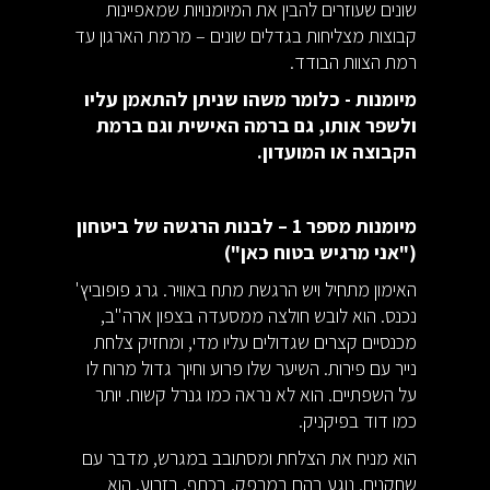
שונים שעוזרים להבין את המיומנויות שמאפיינות
קבוצות מצליחות בגדלים שונים – מרמת הארגון עד
רמת הצוות הבודד.
מיומנות - כלומר משהו שניתן להתאמן עליו
ולשפר אותו, גם ברמה האישית וגם ברמת
הקבוצה או המועדון.
מיומנות מספר 1 – לבנות הרגשה של ביטחון
("אני מרגיש בטוח כאן")
האימון מתחיל ויש הרגשת מתח באוויר. גרג פופוביץ'
נכנס. הוא לובש חולצה ממסעדה בצפון ארה"ב,
מכנסיים קצרים שגדולים עליו מדי, ומחזיק צלחת
נייר עם פירות. השיער שלו פרוע וחיוך גדול מרוח לו
על השפתיים. הוא לא נראה כמו גנרל קשוח. יותר
כמו דוד בפיקניק.
הוא מניח את הצלחת ומסתובב במגרש, מדבר עם
שחקנים. נוגע בהם במרפק, בכתף, בזרוע. הוא