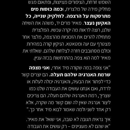
השמש זורחת, הציפורים מצייצות, ופתאום מגש
מחליק מידה של מלצרית, ו
כמה כוסות מים
מתרסקות על הרצפה. לחלקיק שנייה, כל
האקשן נעצר
. מאייר מרים יד, משהה את השיחה
שלנו, רוצה לראות מה יקרה עכשיו. המלצרית
מתחילה להרים את הזכוכיות מהרצפה, מלצר אחר
מצטרף עם יעה ומטאטא. הניקיון קורה במהירות
וכולם מסתובבים חזרה לצלחות שלהם. שאלתי את
מאייר למה הוא צפה בהתרחשות בכזה עניין.
"אני צופה במה שקורה מיד אחרי, ו
אני מצפה
שרמת האנרגיה שלהם תעלה.
הם יוצרים קשר
כדי לפתור את הבעיה, והאנרגיה יכולה לעלות או
לרדת, ואם אנחנו עושים את העבודה שלנו כמו
שצריך, רמת האנרגיה שלהם תעלה. הם צריכים
ליצור אנרגיה שאין לה שום קשר מה שקרה, אלא
רק אחד לשני ולמה שאמור לבוא מיד אחר כך."
איך נראית תגובה לא טובה, אני שואל את מאייר.
"או שהם לא מעוניינים – רק עושים את העבודה