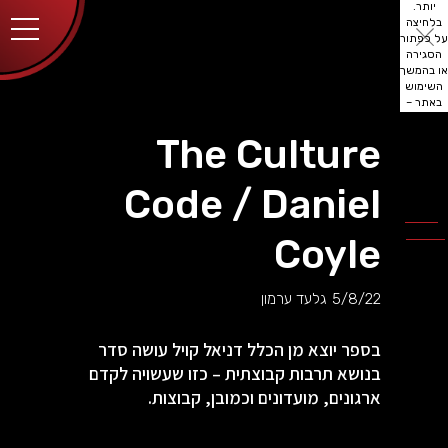
יותר.
בלחיצה
על כפתור
הסגירה
או בהמשך
השימוש
באתר –
את/ה
מסכים/ה
The Culture
לכך.
אפשר
לקרוא
Code / Daniel
עוד
מדיניות
ב
הפרטיות
.
Coyle
5/8/22
גלעד ערמון
בספר יוצא מן הכלל דניאל קויל עושה סדר
בנושא תרבות קבוצתית – כזו שעשויה לקדם
ארגונים, מועדונים וכמובן, קבוצות.