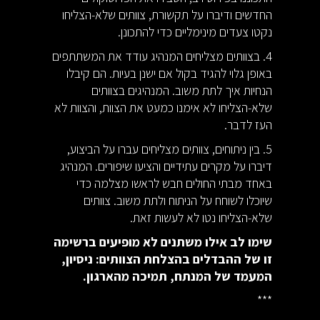
החדשים ודיברו על תקשורת, צוותים שלא-הצליחו
נקטו צעדים מינימליים כדי להתכונן.
4. בצוותים מצליחים המנהיג עודד את המשתתפים
באופן גלוי להגיד בקול אם ישנן בעיות. הם קיבלו
הנחיות איך לתת משוב. המנהיגים בצוותים
שלא-הצליחו לא אימנו כמעט את הצוות, והצוות לא
העז לדבר.
5. בין ניתוחים, צוותים מצליחים עברו על הביצוע,
דיברו על מקרים עתידיים והציעו שיפורים. המנהיג
באחד מבתי החולים חבש לראשו מצלמה כדי
שיוכלו לשוחח על הניתוח ולתת משוב. צוותים
שלא-הצליחו נטו לא לעשות זאת.
שימו לב אילו משתנים לא מופיעים ברשימה
זו של ההבדלים בהצלחת הצוותים: ניסיון,
המעמד של המנתח, תמיכה מהארגון.
***