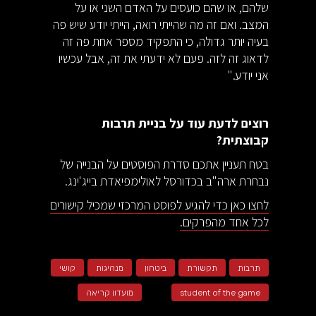
שלהם, או שהם כועסים על האדם השני או על
המצב. ואם זה מה שהייתי רואה, הייתי יודע שיש פה
בעיה יותר גדולה, כי התפקיד מספר אחת פה זה
לדאוג זה לזה. פעם לא ידעתי את זה, אבל עכשיו
אני יודע."
רוצים לדעת עוד על בניית תרבות
קבוצתית?
בטח תעניין אתכם סדרת הפוסטים על הבנייה של
נבחרת ארה"ב בכדורסל לאולימפיאדת בייג'ינג.
לחצו כאן כדי להגיע לפוסט המרכזי שמכיל קישורים
לכל אחד מהפרקים.
תרבות
תקשורת
ביטחון
מנהיגות
קושי
student of the game
מועדון קריאה