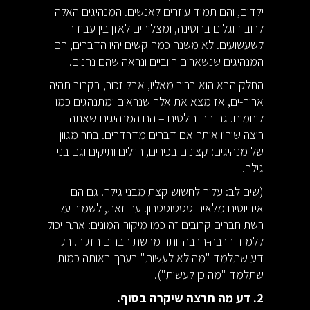
ילדים, והם תמיד עוזרים לאנשים. המנהיגים האלה
לרוב דוגלים ברוטינה, ומצליחים לאזן בין עבודה
לשעשועים. לא משנה כמה קשים יהיו הדברים, הם
המנהיגים שנשארים חיוביים ונראה שהם נהנים.
החלק הבא הוא ברור מאליו, אבל זכור, בקרוב תהיה
אריה-ים, אז מצא את אלה שנראים ומתנהגים כמו
לוחמים. גם הם בולטים – הם המנהיגים שאתה
רוצה שיהיו איתך אם דברים מדרדרים. בחר מגוון
של מנהיגים: קצינים בכירים, חיילים ותיקים וגם בני
גילך.
(שים לב: עליך לחשוש קצת מבני גילך. גם הם
אידיוטים מלאים טסטוסטרון. עם זאת, לשמור על
רשת חברים קרובים זה כמו
מיקור-המונים
: אתה יכול
ללמוד הרבה-הרבה יותר מרשת חברים חזקה. רק
דע שתלמד "מה לא לעשות" בערך באותה כמות
שתלמד "מה כן לעשות").
2. דע מה תרצה שיקרה בסוף.