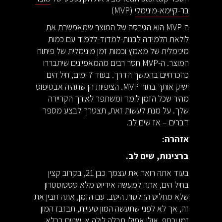
בר-קיימא-מינימלי
(MVP)
ה-MVP הוא הגירסה של המוצר שמאפשרת את
לולאת הלמידה לבנות-למדוד-ללמוד עם כמות
מינימלית של מאמץ וכמות זמן מינימלית של פיתוח
המוצר. ה-MVP חסר רבים מהמאפיינים שיתבררו
כהכרחיים בהמשך הדרך. בעוד 7 ימים, חיל הים
ישיק אותך בתור MVP. הציפיות הן שתהיה אבטיפוס
מהיר שכל הזמן לומד ומשתפר לאורך הקריירה
שלך. על מנת לעשות זאת, תצטרך לבצע מספר
דברים – אז שים לב.
אזהרה:
ברצינות, שים לב.
בעוד אתה רואה את עצמך כבן 21, בקרוב קצין
בחיל הים, אתה למעשה אידיוט מלא טסטוסטרון
שלא מחליט החלטות היטב. עם הזמן, אתה תבין את
זה, אך לא לפני שתעשה המון טעויות, תבזבז המון
זמן וכסף, אולי אפילו תבלה לילה או שניים בכלא,