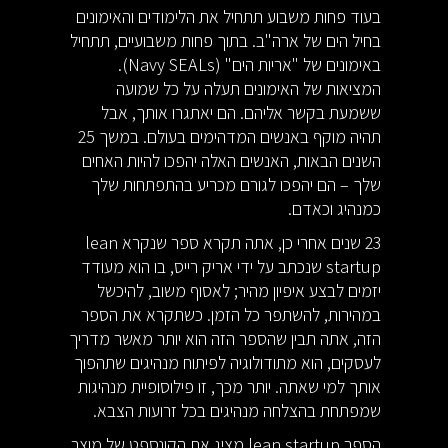
בעוד פחות משבוע תתחיל את הלימודים והאימונים
בחיל הים של ארה"ב. בתוך פחות משבועיים, תתחיל
באימונים של "אריות הים" (Navy SEALs).
המציאות של האימונים תעלה על כל שמועה
ששמעת בקשר אליהם. הם יאתגרו אותך, אבל
תהיה מוקף באנשים המדהימים בעולם. במשך 25
השנים הבאות, האנשים האלה יהפכו להיות האחים
שלך – הם יהפכו לגורם מכריע בהתפתחות שלך
כמנהיג וכאדם.
23 שנים אחרי כן, אתה תקרא ספר שנקרא lean
startup שנכתב על ידי אריק רייס, בו הוא מעודד
יזמים לבצע איפיון מהיר; לאסוף משוב, להיכשל
במהירות, להשתפר כל הזמן. כשתקרא את הספר
הזה, אתה תבין שהספר הזה הוא יותר מאשר מדריך
לעסקים, הוא מתודולוגיה לפיתוח מנהיגים שתהפוך
אותך למי שאתה. יותר מכך, זו פילוסופיית מנהיגות
שמפתחת בהצלחה מנהיגים בכל זרועות הצבא.
הספר lean startup מציג את הקונספט של
מוצר