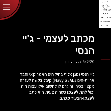
יותר.
בלחיצה
על כפתור
הסגירה
או בהמשך
השימוש
באתר –
את/ה
מסכים/ה
מכתב לעצמי - ג'יי
לכך.
אפשר
לקרוא
הנסי
עוד
מדיניות
ב
הפרטיות
.
6/9/20
גלעד ערמון
ג'יי הנסי (סגן אלוף בחיל הים האמריקאי וחבר
אריות-הים Navy SEALs) קיבל בקשה לעזרה
מקצין בכיר וזה גרם לו לחשוב אילו עצות היה
יכול לתת לעצמו כשהיה צעיר. הוא כתב
לעצמו-הצעיר מכתב.