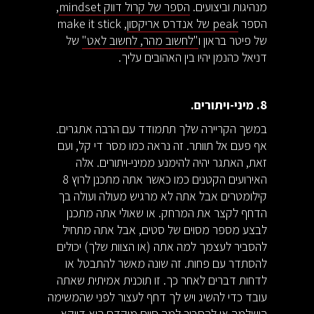
מנהיגות וביצועים.
הספר של קרול דווק mindset
,
הספר
peak של אנדרס אריקסון
, make it stick
של פיטר בראון ו
"לחשוב מהר, לחשוב לאט"
של
דניאל כהנמן יהיו בין האהובים עליך.
8. מיני-ויתורים.
במשך הקריירה שלך תתמודד עם הרבה אתגרים.
אף פעם אל תוותר. זה נראה כמו מסר די קל, ועם
זאת, האתגר יהיה להימנע ממיני-ויתורים. אלה
האירועים הקטנים כמו כאשר אתה מתכנן לרוץ 8
קילומטרים אבל אתה לא מרגיש מעולה ועולה בך
הדחף לקצר את המרחק. או שאולי אתה מתכנן
לבצע מספר מסוים של סטים, אבל אתה מתחיל
להסביר לעצמך למה אתה (או הצוות שלך) יכולים
להסתדר עם פחות. זה שונה מאשר להתבטל או
לדחות דברים לאחר כך. זו תוכנית אמיתית שאתה
עובד כדי להשיג ויש לך דחף לעצור לפני שהמשימה
הושלמה או להסביר למה סיום מוקדם הוא דווקא