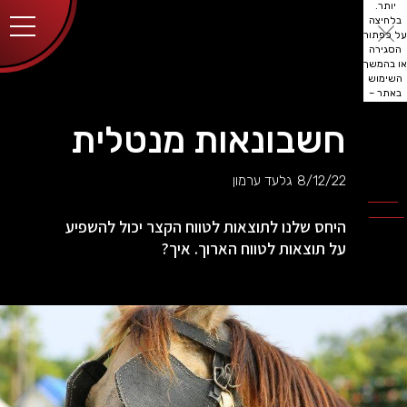
יותר.
בלחיצה
על כפתור
הסגירה
או בהמשך
השימוש
באתר –
את/ה
מסכים/ה
חשבונאות מנטלית
לכך.
אפשר
לקרוא
8/12/22
גלעד ערמון
עוד
מדיניות
ב
הפרטיות
.
היחס שלנו לתוצאות לטווח הקצר יכול להשפיע
על תוצאות לטווח הארוך. איך?