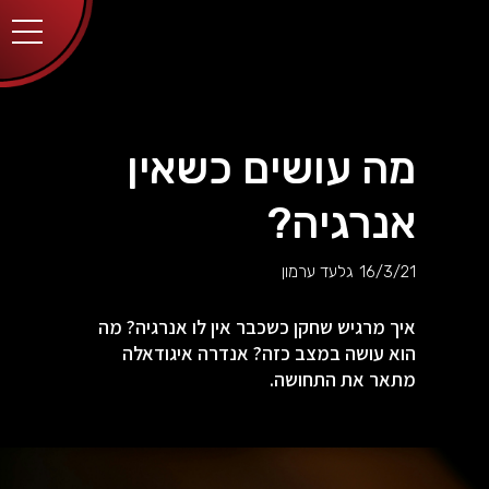
יותר.
בלחיצה
על כפתור
הסגירה
או בהמשך
השימוש
באתר –
את/ה
מסכים/ה
מה עושים כשאין
לכך.
אפשר
לקרוא
אנרגיה?
עוד
מדיניות
ב
הפרטיות
.
16/3/21
גלעד ערמון
איך מרגיש שחקן כשכבר אין לו אנרגיה? מה
הוא עושה במצב כזה? אנדרה איגודאלה
מתאר את התחושה.