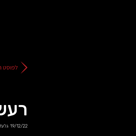
על
כפתור
הסגירה
או
בהמשך
השימוש
באתר
–
את/ה
לפוסט ה
מסכים/ה
לכך.
אפשר
לקרוא
עוד
רעש
מדיניות
ב
הפרטיות
.
19/12/22
גלעד 