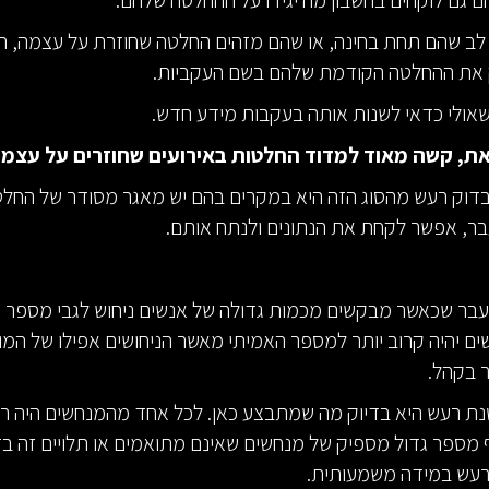
 גם לוקחים בחשבון מה יגידו על ההחלטה שלהם.
ב שהם תחת בחינה, או שהם מזהים החלטה שחוזרת על עצמה, הם
 את ההחלטה הקודמת שלהם בשם העקביות.
אולי כדאי לשנות אותה בעקבות מידע חדש.
ת, קשה מאוד למדוד החלטות באירועים שחוזרים על עצמם
דוק רעש מהסוג הזה היא במקרים בהם יש מאגר מסודר של החלט
ר, אפשר לקחת את הנתונים ולנתח אותם.
בעבר שכאשר מבקשים מכמות גדולה של אנשים ניחוש לגבי מספר כ
ים יהיה קרוב יותר למספר האמיתי מאשר הניחושים אפילו של המו
ר בקהל.
ת רעש היא בדיוק מה שמתבצע כאן. לכל אחד מהמנחשים היה ר
ף מספר גדול מספיק של מנחשים שאינם מתואמים או תלויים זה בז
רעש במידה משמעותית.