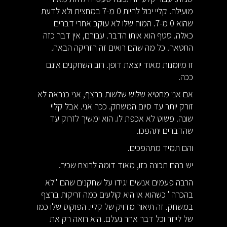
מועילה. קליי יכול להיות 0 מ-7 במחצית ולא לדעת
שהוא 0 מ-7. המוח שלו לא עוקב אחרי דברים
כאלה. סטף הוא אותו הדבר. עבורם, אין דבר כזה
החטאה. כל מה שהם רואים זה הזריקה הבאה.
זו מיומנות מאוד יוצאת דופן. רוב השחקנים אינם
ככה.
אם אני מחטיא שלוש שלשות ברצף, אני כנראה לא
זורק יותר עד סיום המשחק. ככה אני. אבל קליי
שונה. פשוט לא אכפת לו. הוא ימשיך לזרוק עד
שהדברים יתהפכו.
והם תמיד מתהפכים.
יש בהם תכונה כזו, מאוד דומה לרוצח שכיר.
הרבה פעמים אנשים יגידו על שחקנים שהם "לא
בהכרה" כשהוא או היא קולעים כמה זריקות ברצף
במשחק. זה תיאור מדויק של קליי. הפוקוס שלו כמו
של לייזר וכל דבר אחר נעלם. הוא רואה רק את