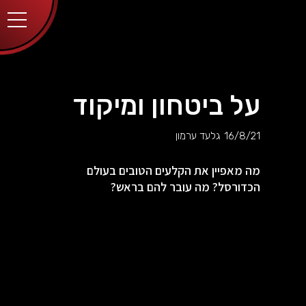
יותר.
בלחיצה
על כפתור
הסגירה
או בהמשך
השימוש
באתר –
את/ה
מסכים/ה
על ביטחון ומיקוד
לכך.
אפשר
לקרוא
16/8/21
גלעד ערמון
עוד
מדיניות
ב
הפרטיות
.
מה מאפיין את הקלעים הטובים בעולם
הכדורסל? מה עובר להם בראש?