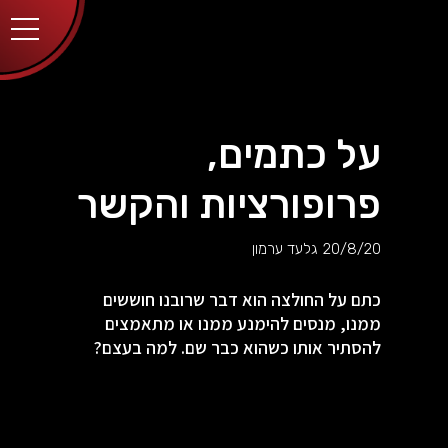
יותר.
בלחיצה
על כפתור
הסגירה
או בהמשך
השימוש
באתר –
את/ה
מסכים/ה
על כתמים,
לכך.
אפשר
לקרוא
פרופורציות והקשר
עוד
מדיניות
ב
הפרטיות
.
20/8/20
גלעד ערמון
כתם על החולצה הוא דבר שרובנו חוששים
ממנו, מנסים להימנע ממנו או מתאמצים
להסתיר אותו כשהוא כבר שם. למה בעצם?