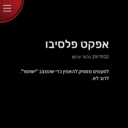
יותר.
בלחיצה
על כפתור
הסגירה
או בהמשך
השימוש
באתר –
את/ה
מסכים/ה
אפקט פלסיבו
לכך.
אפשר
לקרוא
29/11/22
גלעד ערמון
עוד
מדיניות
ב
הפרטיות
.
לפעמים מספיק להאמין כדי שהמצב "ישתפר".
לרוב לא.