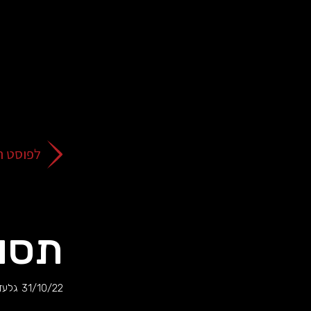
על
כפתור
הסגירה
או
בהמשך
השימוש
באתר
–
את/ה
לפוסט ה
מסכים/ה
לכך.
אפשר
לקרוא
עוד
תסו
מדיניות
ב
הפרטיות
.
31/10/22
גלעד