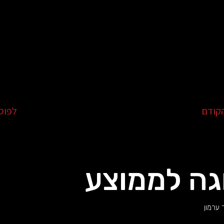
קודם
לפוס
גה לממוצע
 ערמון