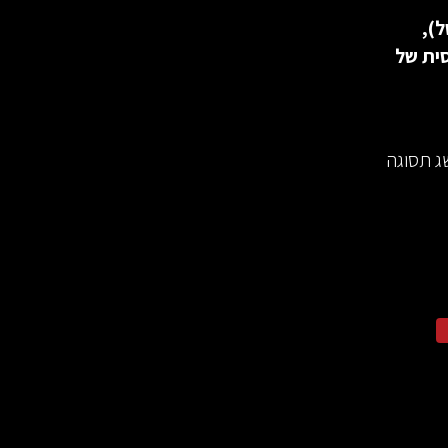
),
סית של
ג תסוגה