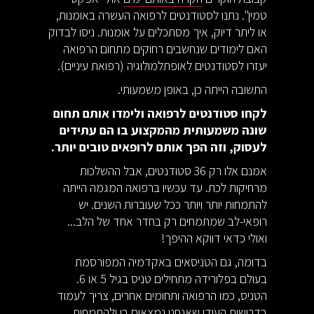
טמין". נתנו לסטודנטים לרפואה העשרה באומנות,
או ליתר דיוק, איך מסתכלים על אומנות. ניסו לבדוק
האם לימודים שנחשבים רחוקים מתחום הרפואה
יעזרו לסטודנטים לאופתלמולוגיה (רפואת עיניים).
התשובה הייתה כן, באופן משמעותי.
לקחו סטודנטים לרפואה ולימדו אותם תחום
שונה משמעותית מהמקצוע בו הם עתידים
לעסוק, וזה הפך אותם לרופאים טובים יותר.
אמנם אלו רק 36 סטודנטים, אבל ההשלכות
מרחיקות לכת. עד עכשיו ברפואה המגמה הייתה
להתמחות יותר ויותר ככל שעוברות השנים. יש
רופאי-לב שמתמחים רק בחדר אחד של הלב...
ואולי כדאי דווקא ההיפך!
בדומה, גם הטניסאים באקדמיה המפורסמת
בעולם בפלורידה מתחילים טניס בגיל 5 או 6.
הטניס, כמו הרפואה ותחומים אחרים, צריך לעמוד
בדרישות העידן שאנחנו נמצאים בו ולהתמחות.