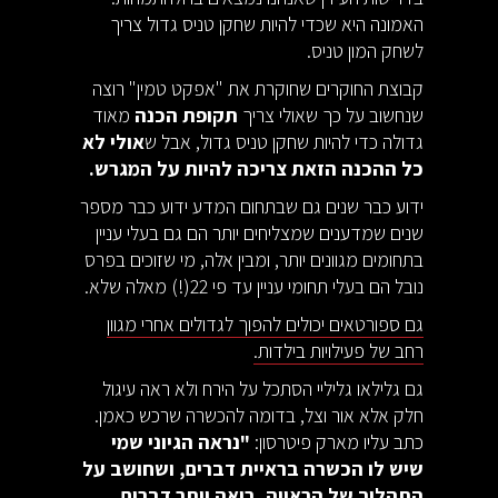
האמונה היא שכדי להיות שחקן טניס גדול צריך
לשחק המון טניס.
קבוצת החוקרים שחוקרת את "אפקט טמין" רוצה
שנחשוב על כך שאולי צריך
תקופת הכנה
מאוד
גדולה כדי להיות שחקן טניס גדול, אבל ש
אולי לא
כל ההכנה הזאת צריכה להיות על המגרש.
ידוע כבר שנים גם שבתחום המדע ידוע כבר מספר
שנים שמדענים שמצליחים יותר הם גם בעלי עניין
בתחומים מגוונים יותר, ומבין אלה, מי שזוכים בפרס
נובל הם בעלי תחומי עניין עד פי 22(!) מאלה שלא.
גם ספורטאים יכולים להפוך לגדולים אחרי מגוון
רחב של פעילויות בילדות.
גם גלילאו גליליי הסתכל על הירח ולא ראה עיגול
חלק אלא אור וצל, בדומה להכשרה שרכש כאמן.
כתב עליו מארק פיטרסון:
"נראה הגיוני שמי
שיש לו הכשרה בראיית דברים, ושחושב על
התהליך של הראייה, רואה יותר דברים