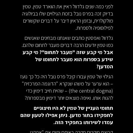
לפני כמה שנים גלדוול ראיין את הווארד טמין. טמין
בדיוק זכה בפרס נובל בזכות הגילויים שלו בביולוגיה
מולקולרית, ובזמן הראיון דיבר על דברים שקשורים
לפילוסופיה ולספרות.
גלדוול ואפסטין כותבים שאנחנו מבחינים שאנשים
כמו טמין יודעים הרבה דברים מעבר לתחום שלהם.
אבל מי קבע שזה "מעבר לתחום"? מי קבע
שידע בספרות הוא מעבר לתחומו של
המדען?
הגילוי של טמין עבורו קיבל פרס נובל היה כל כך נועז
– הוא ערער על משהו שנקרא "הדוגמה המרכזית"
(the central dogma) – שהיית חייב דימיון כדי
להגות אותו. ואיפה מוצאים יותר דימיון מבספרות?
תחומי העניין של טמין לא היו חיצוניים
לתפקידו בתור מדען. ניתן אפילו לטעון שהם
עמדו לשירותו בתפקיד הזה.
קבוצת חוקרים
חקרה באותם ימים
את "אפקט