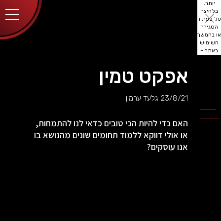
יותר.
בלחיצה
על כפתור
הסגירה
או בהמשך
השימוש
באתר –
את/ה
מסכים/ה
אפקט טמין
לכך.
אפשר
לקרוא
23/8/21
גלעד ערמון
עוד
מדיניות
ב
הפרטיות
.
האם כדי להיות הכי טובים כדאי לנו להתמחות,
או אולי דווקא ללמוד תחומים שונים מהנושא בו
אנו עוסקים?