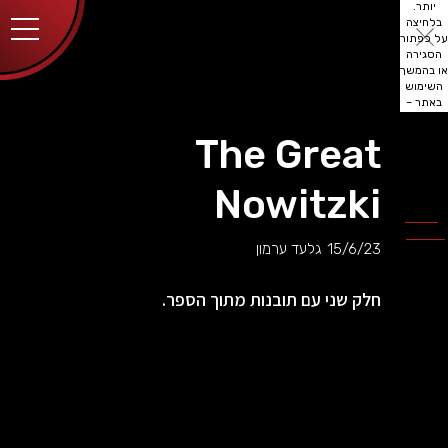
יותר.
בלחיצה
על כפתור
הסגירה
או בהמשך
השימוש
באתר –
את/ה
מסכים/ה
The Great
לכך.
אפשר
לקרוא
Nowitzki
עוד
מדיניות
ב
הפרטיות
.
15/6/23
גלעד ערמון
חלק שני עם תובנות מתוך הספר.