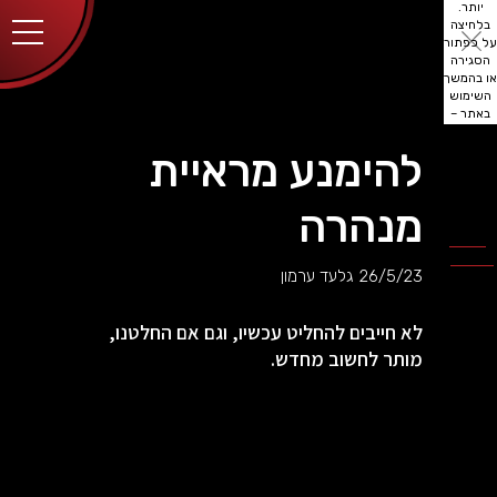
יותר.
בלחיצה
על כפתור
הסגירה
או בהמשך
השימוש
באתר –
את/ה
מסכים/ה
להימנע מראיית
לכך.
אפשר
לקרוא
מנהרה
עוד
מדיניות
ב
הפרטיות
.
26/5/23
גלעד ערמון
לא חייבים להחליט עכשיו, וגם אם החלטנו,
מותר לחשוב מחדש.