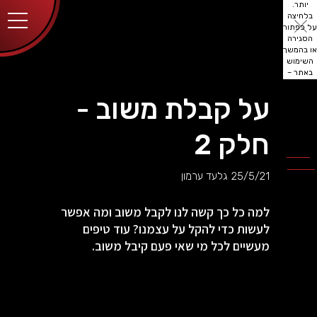
יותר.
בלחיצה
על כפתור
הסגירה
או בהמשך
השימוש
באתר –
את/ה
מסכים/ה
על קבלת משוב -
לכך.
אפשר
לקרוא
חלק 2
עוד
מדיניות
ב
הפרטיות
.
25/5/21
גלעד ערמון
למה כל כך קשה לנו לקבל משוב ומה אפשר
לעשות כדי להקל על עצמנו? עוד טיפים
מעשיים לכל מי שאי פעם קיבל משוב.