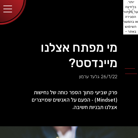
יותר.
בלחיצה
על כפתור
הסגירה
או בהמשך
השימוש
באתר –
את/ה
מסכים/ה
מי מפתח אצלנו
לכך.
אפשר
לקרוא
מיינדסט?
עוד
מדיניות
ב
הפרטיות
.
26/1/22
גלעד ערמון
פרק שביעי מתוך הספר כוחה של נחישות
(Mindset) - הפעם על האנשים שמייצרים
אצלנו תבניות חשיבה.