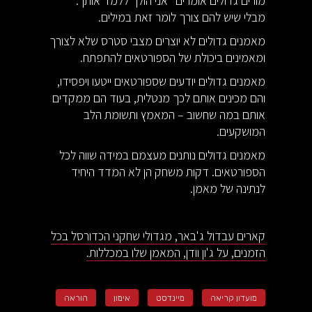
מורים גדולים אומרים "אני הולך ללמד אותך."
מבלי שיש להם צורך לומר זאת במילים.
מאמנים גדולים לא יוצרים מצבי סטרס שלא לצורך
ומאמינים ביכולת של הספורטאים להתפתח.
מאמנים גדולים יודעים שספורטאים ייטעו ויפסידו,
והם מכינים אותם לכך מנטלית, בעוד הם ממקדים
אותם במה שחשוב – המאמץ ותשומת הלב
המושקעים.
מאמנים גדולים נותנים מעצמם במידה שווה לכל
הספורטאים. דקות משחק הן לא המדד היחיד
לנתינה של מאמן.
קארים עבדול ג'באר, מגדולי שחקני הכדורסל בכל
הזמנים, על ג'ון וודן, המאמן שלו במכללות.
מועדון קריאה
מיינדסט
אימון
הוראה