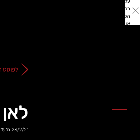
על
כפתור
הסגירה
או
בהמשך
השימוש
באתר
–
את/ה
לפוסט ה
מסכים/ה
לכך.
אפשר
לקרוא
עוד
לאן 
מדיניות
ב
הפרטיות
.
23/2/21
גלעד 